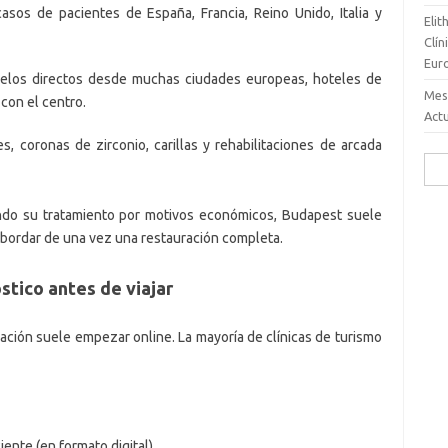
sos de pacientes de España, Francia, Reino Unido, Italia y
Elit
Clí
Eur
 vuelos directos desde muchas ciudades europeas, hoteles de
Mes
con el centro.
Act
, coronas de zirconio, carillas y rehabilitaciones de arcada
Busc
ndo su tratamiento por motivos económicos, Budapest suele
abordar de una vez una restauración completa.
stico antes de viajar
ración suele empezar online. La mayoría de clínicas de turismo
iente (en formato digital).