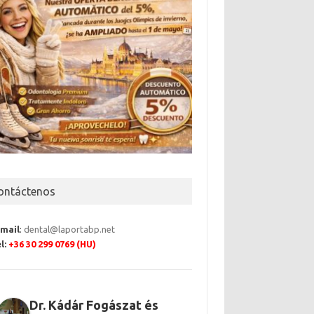
ontáctenos
-mail
:
dental@laportabp.net
l:
+36 30 299 0769 (HU)
Dr. Kádár Fogászat és