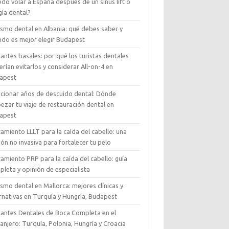
y me prometieron uno, pero no 
do volar a España después de un sinus lift o
gía dental?
me lo dieron.¡Mis 35.000 
florines son un desperdicio!Un 
ismo dental en Albania: qué debes saber y
paciente decepcionado ????
ndo es mejor elegir Budapest
antes basales: por qué los turistas dentales
rían evitarlos y considerar All-on-4 en
apest
ucionar años de descuido dental: Dónde
zar tu viaje de restauración dental en
apest
amiento LLLT para la caída del cabello: una
ón no invasiva para fortalecer tu pelo
amiento PRP para la caída del cabello: guía
leta y opinión de especialista
smo dental en Mallorca: mejores clínicas y
rnativas en Turquía y Hungría, Budapest
lantes Dentales de Boca Completa en el
anjero: Turquía, Polonia, Hungría y Croacia