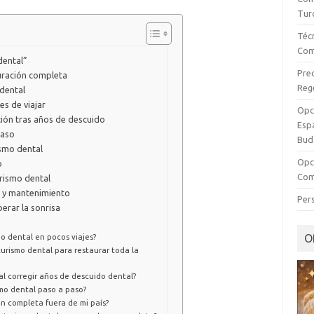
Tur
Técn
Com
dental”
Prec
auración completa
Reg
dental
es de viajar
Opc
ción tras años de descuido
Esp
paso
Bud
ismo dental
Opci
o
Com
urismo dental
s y mantenimiento
Per
erar la sonrisa
do dental en pocos viajes?
O
turismo dental para restaurar toda la
al corregir años de descuido dental?
smo dental paso a paso?
n completa fuera de mi país?