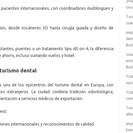
mí. Hizo su trabajo con mucho 
¿Pue
cuidado y minuciosidad. Su 
ciru
 pacientes internacionales, con coordinadores multilingües y
asistente la ayudó mucho en 
Tur
esto. Se comportaron con 
cuá
ción, desde escáneres 3D hasta cirugía guiada y diseño de
mucha empatía durante los 
Impl
tratamientos.Les estoy muy 
debe
agradecida a 
Bud
lantes, puentes o un tratamiento tipo All-on-4, la diferencia
ambos.Recomiendo esta clínica 
Sol
ahorro, incluso sumando vuelos y hotel.
dental a todo el mundo.
empe
Bud
turismo dental
Trat
opci
 uno de los epicentros del turismo dental en Europa, con
es extranjeros. La ciudad combina tradición odontológica,
Trat
rientación a servicios médicos de exportación.
comp
Turi
est:
alte
Imp
aciones internacionales y reconocimientos de calidad.
Extr