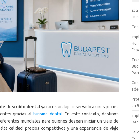
El t
Hun
Con
Impl
Hun
Esp
Tras
Bud
Pac
Con
ade
Prót
en 
 de descuido dental
ya no es un lujo reservado a unos pocos,
ientes gracias al
turismo dental
. En este contexto, destinos
Imp
ferentes mundiales para quienes desean iniciar un viaje de
Dent
lta calidad, precios competitivos y una experiencia de viaje
La 
Com