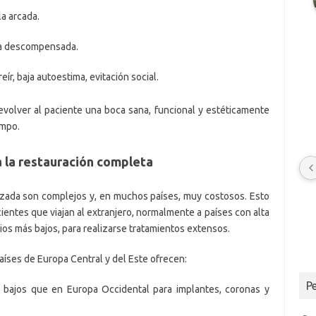
la arcada.
da descompensada.
ír, baja autoestima, evitación social.
evolver al paciente una boca sana, funcional y estéticamente
Magdi Kálnay Istvánné
empo.
10 months ago
ta la restauración completa
He visitado la clínica dental 
varias veces.El Dr. Bence Kádár 
anzada son complejos y, en muchos países, muy costosos. Esto
y la Dra. Veronika son médicos 
ientes que viajan al extranjero, normalmente a países con alta
muy amables, pacientes y 
rios más bajos, para realizarse tratamientos extensos.
comprensivos.He visto a la Dra. 
Veronika varias veces. Me 
íses de Europa Central y del Este ofrecen:
informó sobre cada paso antes 
y durante los tratamientos. 
P
bajos que en Europa Occidental para implantes, coronas y
Esto fue muy importante para 