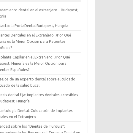
ratamiento dental en el extranjero – Budapest,
gría
tacto: LaPortaDental Budapest, Hungría
antes Dentales en el Extranjero: ¿Por Qué
gría es la Mejor Opción para Pacientes
añoles?
plante Capilar en el Extranjero: ¿Por Qué
apest, Hungría es la Mejor Opción para
ientes Españoles?
sejos de un experto dental sobre el cuidado
cuado de la salud bucal
esis dental fija: Implantes dentales accesibles
Budapest, Hungría
lantología Dental: Colocación de Implantes
ales en el Extranjero
Verdad sobre los “Dientes de Turquía”:
prendiendo los Riesgos del Turismo Dental en